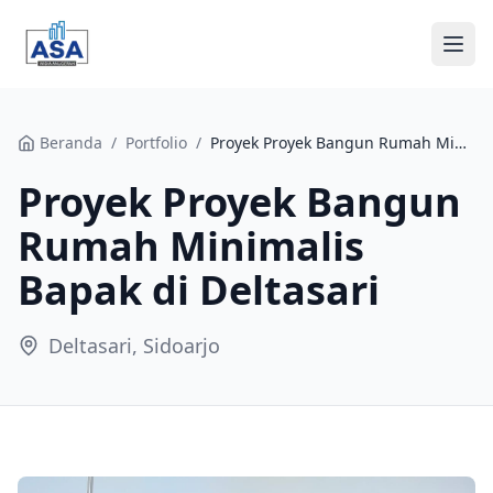
Beranda
Beranda
/
Portfolio
/
Proyek Proyek Bangun Rumah Minimalis Bapak di Deltasari
Proyek Proyek Bangun
Tentang Kami
Rumah Minimalis
Layanan
Bapak di Deltasari
Portfolio
Deltasari, Sidoarjo
Blog
Kontak