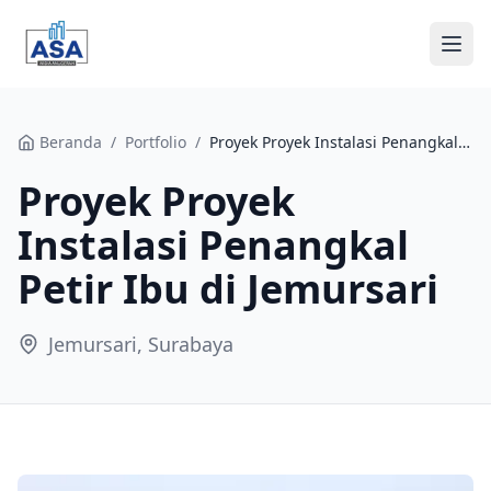
Beranda
Beranda
/
Portfolio
/
Proyek Proyek Instalasi Penangkal Petir Ibu di Jemursari
Proyek Proyek
Tentang Kami
Instalasi Penangkal
Layanan
Petir Ibu di Jemursari
Portfolio
Jemursari, Surabaya
Blog
Kontak