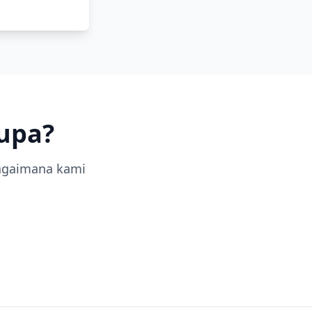
upa?
agaimana kami