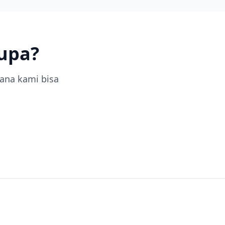
upa?
na kami bisa