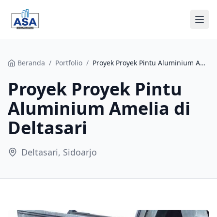
Beranda
Beranda
/
Portfolio
/
Proyek Proyek Pintu Aluminium Amelia di Deltasari
Proyek Proyek Pintu
Tentang Kami
Aluminium Amelia di
Layanan
Deltasari
Portfolio
Deltasari, Sidoarjo
Blog
Kontak